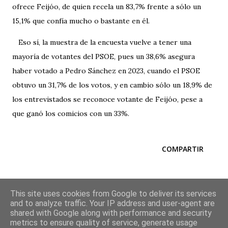
ofrece Feijóo, de quien recela un 83,7% frente a sólo un
15,1% que confía mucho o bastante en él.
Eso sí, la muestra de la encuesta vuelve a tener una
mayoría de votantes del PSOE, pues un 38,6% asegura
haber votado a Pedro Sánchez en 2023, cuando el PSOE
obtuvo un 31,7% de los votos, y en cambio sólo un 18,9% de
los entrevistados se reconoce votante de Feijóo, pese a
que ganó los comicios con un 33%.
COMPARTIR
This site uses cookies from Google to deliver its services
agencia GS COMUNICACIÓN E INVESTIGACIÓN
and to analyze traffic. Your IP address and user-agent are
Periodismo de datos
shared with Google along with performance and security
Estudios Sociales y de Opinión Pública
metrics to ensure quality of service, generate usage
Edición y Redacción Servicios de Comunicación